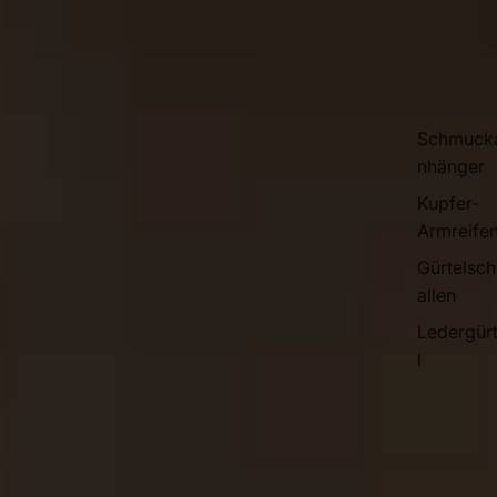
Schmuck
nhänger
Kupfer-
Armreife
Gürtelsch
allen
Ledergür
l