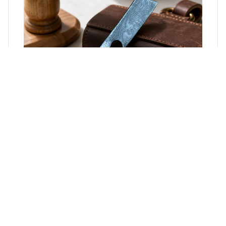
Rasiermesser
Für klassische Nassrasur und Liebhaber besonderer
Klingen.
→
Damast Küchenmesser
Alle anzeigen