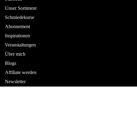
Unser Sortiment
Schmiedekurse
Abonnement
Inspirationen
Veranstaltungen
Über mich
Blogs
Affiliate werden
Newsletter
Kontakt
Rechtliches
Datenschutzerklärung
Impressum
Datenschutzerklärung
Versand
Impressum
Wiederrufsrecht
Versand