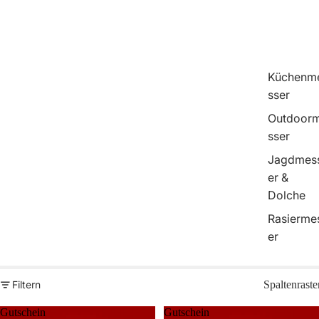
Küchenm
sser
Outdoor
sser
Jagdmes
er &
Dolche
Rasierme
er
Filtern
Spaltenraste
Gutschein
Gutschein