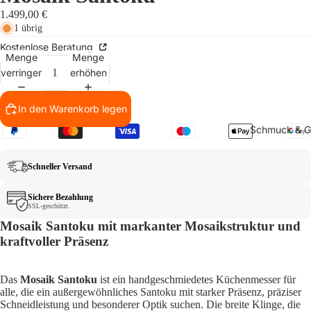
1.499,00 €
1 übrig
Kostenlose Beratung
Menge
Menge
verringern
erhöhen
In den Warenkorb legen
Schmuck & Gü
Schneller Versand
Sichere Bezahlung
SSL-geschützt.
Mosaik Santoku mit markanter Mosaikstruktur und
Video absp
kraftvoller Präsenz
Das
Mosaik Santoku
ist ein handgeschmiedetes Küchenmesser für
alle, die ein außergewöhnliches Santoku mit starker Präsenz, präziser
Schneidleistung und besonderer Optik suchen. Die breite Klinge, die