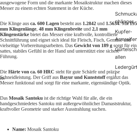
ausgewogene Form und die markante Mosaikstruktur machen dieses
Messer zu einem echten Statement in der Küche.
Schmuck
nhänger
Die Klinge aus
ca. 600 Lagen
besteht aus
1.2842
und
1.5634
. Mit
195
mm Klingenlänge
,
48 mm Klingenbreite
und
2,1 mm
Kupfer-
Klingenstärke
bietet das Messer eine kraftvolle, kontrollierte
Armreife
Schnittführung und eignet sich ideal für Fleisch, Fisch, Gemüse und
vielseitige Vorbereitungsarbeiten. Das
Gewicht von 189 g
sorgt für ein
Gürtelsch
sattes, stabiles Gefühl in der Hand und unterstützt eine sichere
Führung.
allen
Ledergür
Die
Härte von ca. 60 HRC
steht für gute Schärfe und präzise
l
Schneidleistung. Der Griff aus
Bayur und Kunststoff
ergänzt das
Messer funktional und sorgt für eine markante, eigenständige Optik.
Das
Mosaik Santoku
ist die richtige Wahl für alle, die ein
handgeschmiedetes Santoku mit außergewöhnlicher Damaststruktur,
kraftvoller Geometrie und starker Ausstrahlung suchen.
Name:
Mosaik Santoku