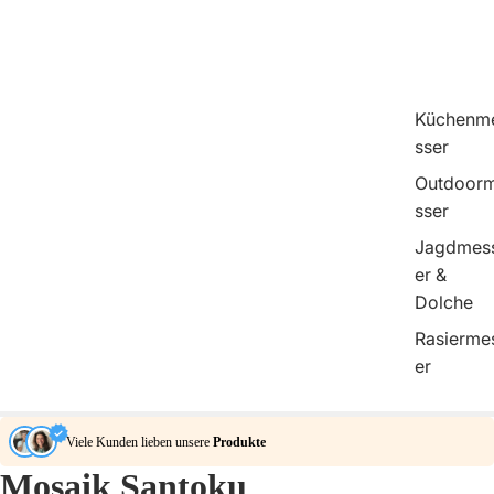
Küchenm
sser
Outdoor
sser
Jagdmes
er &
Dolche
Rasierme
er
Viele Kunden lieben unsere
Produkte
Mosaik Santoku