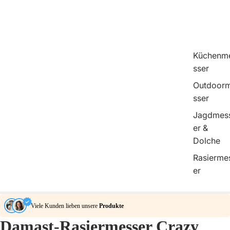
Küchenm
sser
Outdoor
sser
Jagdmes
er &
Dolche
Rasierme
er
Viele Kunden lieben unsere
Produkte
Damast-Rasiermesser Crazy