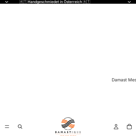
🇦🇹 Handgeschmiedet in Österreich 🇦🇹
Damast Mes